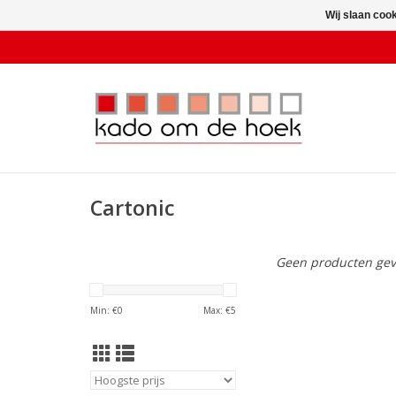
Wij slaan coo
Cartonic
Geen producten gev
Min: €
0
Max: €
5