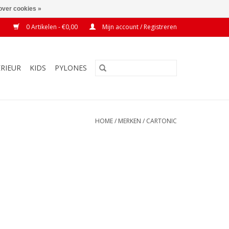
over cookies »
0 Artikelen - €0,00
Mijn account / Registreren
ERIEUR
KIDS
PYLONES
HOME
/
MERKEN
/
CARTONIC