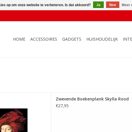
kies op om onze website te verbeteren. Is dat akkoord?
Ja
Nee
Meer 
HOME
ACCESSOIRES
GADGETS
HUISHOUDELIJK
INT
e Boekenplank Skylla Rood
Zwevende Boekenplank Skylla Rood
 AAN WINKELWAGEN
€27,95