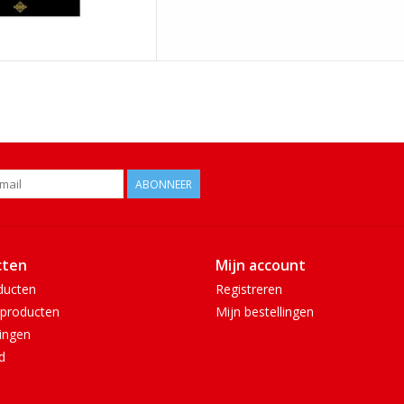
ABONNEER
cten
Mijn account
ducten
Registreren
producten
Mijn bestellingen
ingen
d