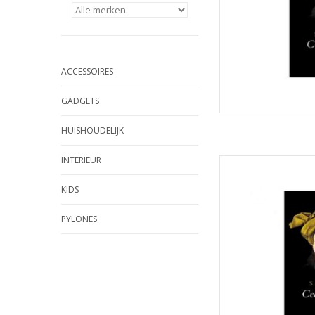
ACCESSOIRES
GADGETS
HUISHOUDELIJK
INTERIEUR
Cleverline Zwev
G
KIDS
TOEVOEGEN
PYLONES