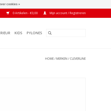
over cookies »
0 Artikelen - €0,00
Mijn account / Registreren
ERIEUR
KIDS
PYLONES
HOME
/
MERKEN
/
CLEVERLINE