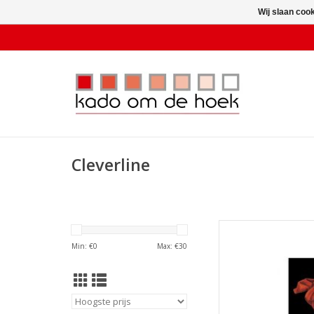
Wij slaan coo
Cleverline
Cleverline Zwevend
Min: €
0
Max: €
30
TOEVOEGEN