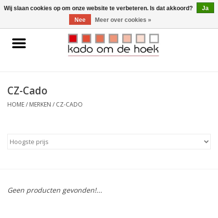
0 Artikelen - €0,00
Wij slaan cookies op om onze website te verbeteren. Is dat akkoord?
Ja
Nee
Meer over cookies »
Home
Accessoires
CZ-Cado
Gadgets
HOME
/
MERKEN
/
CZ-CADO
Huishoudelijk
Interieur
Kids
Geen producten gevonden!...
Pylones