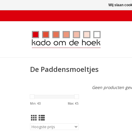
Wij slaan coo
De Paddensmoeltjes
Geen producten gev
Min: €
0
Max: €
5