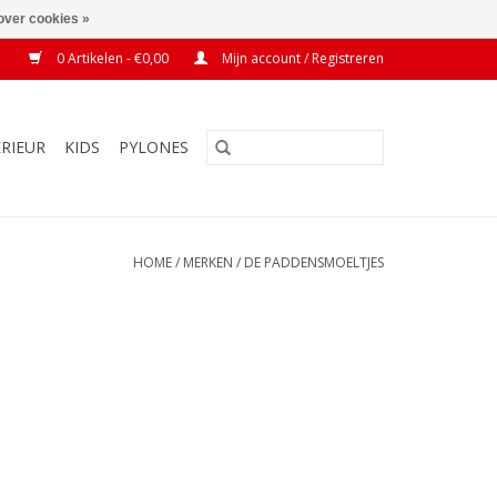
over cookies »
0 Artikelen - €0,00
Mijn account / Registreren
ERIEUR
KIDS
PYLONES
HOME
/
MERKEN
/
DE PADDENSMOELTJES