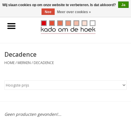
0 Artikelen - €0,00
Wij slaan cookies op om onze website te verbeteren. Is dat akkoord?
Ja
Nee
Meer over cookies »
Home
Accessoires
Decadence
Gadgets
HOME
/
MERKEN
/
DECADENCE
Huishoudelijk
Interieur
Kids
Geen producten gevonden!...
Pylones