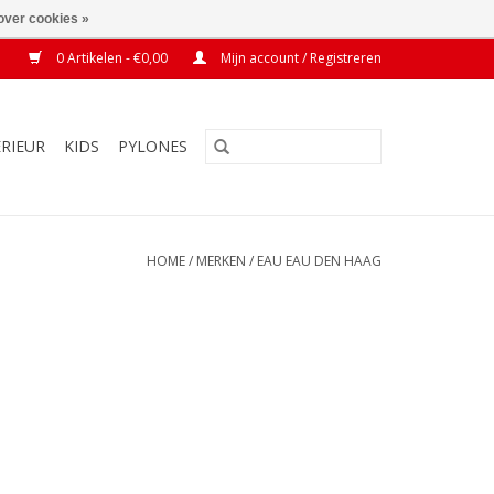
over cookies »
0 Artikelen - €0,00
Mijn account / Registreren
ERIEUR
KIDS
PYLONES
HOME
/
MERKEN
/
EAU EAU DEN HAAG