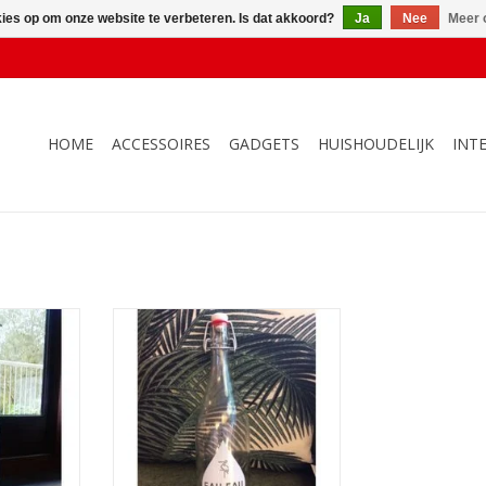
kies op om onze website te verbeteren. Is dat akkoord?
Ja
Nee
Meer 
HOME
ACCESSOIRES
GADGETS
HUISHOUDELIJK
INT
en Haag
Beugelfles EAU EAU Den Haag
NKELWAGEN
TOEVOEGEN AAN WINKELWAGEN