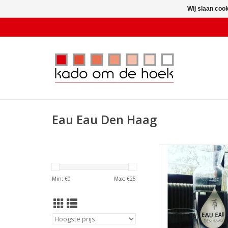
Wij slaan coo
Eau Eau Den Haag
Karaf EAU EAU D
TOEVOEGEN AAN WI
Min: €
0
Max: €
25