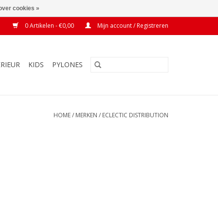
over cookies »
0 Artikelen - €0,00
Mijn account / Registreren
ERIEUR
KIDS
PYLONES
HOME
/
MERKEN
/
ECLECTIC DISTRIBUTION