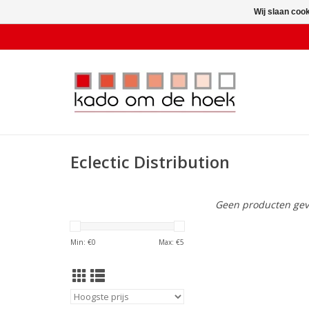
Wij slaan coo
Eclectic Distribution
Geen producten gev
Min: €
0
Max: €
5