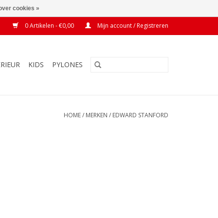
over cookies »
0 Artikelen - €0,00
Mijn account / Registreren
ERIEUR
KIDS
PYLONES
HOME
/
MERKEN
/
EDWARD STANFORD