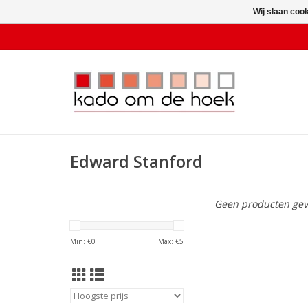
Wij slaan coo
Edward Stanford
Geen producten gev
Min: €
0
Max: €
5