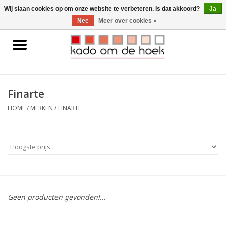
0 Artikelen - €0,00
Wij slaan cookies op om onze website te verbeteren. Is dat akkoord?
Ja
Nee
Meer over cookies »
Home
Accessoires
Finarte
Gadgets
HOME
/
MERKEN
/
FINARTE
Huishoudelijk
Interieur
Kids
Geen producten gevonden!...
Pylones