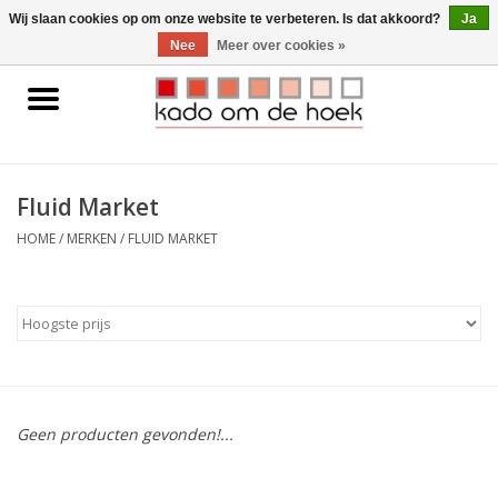
0 Artikelen - €0,00
Wij slaan cookies op om onze website te verbeteren. Is dat akkoord?
Ja
Nee
Meer over cookies »
Home
Accessoires
Fluid Market
Gadgets
HOME
/
MERKEN
/
FLUID MARKET
Huishoudelijk
Interieur
Kids
Geen producten gevonden!...
Pylones