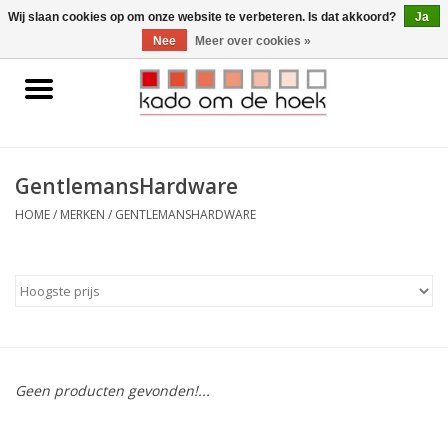
0 Artikelen - €0,00
Wij slaan cookies op om onze website te verbeteren. Is dat akkoord?
Ja
Nee
Meer over cookies »
Home
Accessoires
GentlemansHardware
Gadgets
HOME
/
MERKEN
/
GENTLEMANSHARDWARE
Huishoudelijk
Interieur
Kids
Geen producten gevonden!...
Pylones