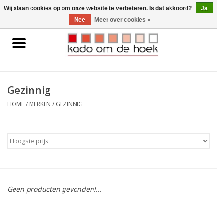
0 Artikelen - €0,00
Wij slaan cookies op om onze website te verbeteren. Is dat akkoord?
Ja
Nee
Meer over cookies »
Home
Accessoires
Gezinnig
Gadgets
HOME
/
MERKEN
/
GEZINNIG
Huishoudelijk
Interieur
Kids
Geen producten gevonden!...
Pylones