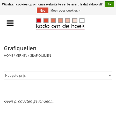
0 Artikelen - €0,00
Wij slaan cookies op om onze website te verbeteren. Is dat akkoord?
Ja
Nee
Meer over cookies »
Home
Accessoires
Grafiquelien
Gadgets
HOME
/
MERKEN
/
GRAFIQUELIEN
Huishoudelijk
Interieur
Kids
Geen producten gevonden!...
Pylones