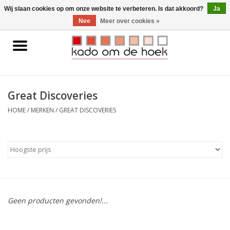
0 Artikelen - €0,00
Wij slaan cookies op om onze website te verbeteren. Is dat akkoord?
Ja
Nee
Meer over cookies »
Home
Accessoires
Great Discoveries
Gadgets
HOME
/
MERKEN
/
GREAT DISCOVERIES
Huishoudelijk
Interieur
Kids
Geen producten gevonden!...
Pylones