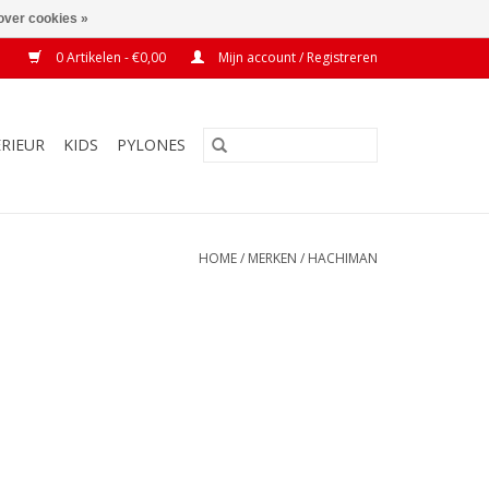
over cookies »
0 Artikelen - €0,00
Mijn account / Registreren
ERIEUR
KIDS
PYLONES
HOME
/
MERKEN
/
HACHIMAN