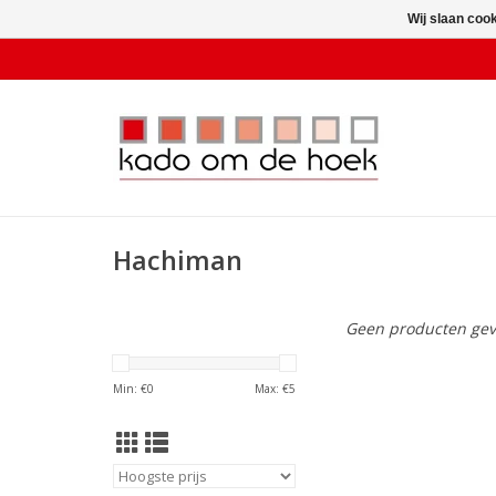
Wij slaan coo
Hachiman
Geen producten gev
Min: €
0
Max: €
5