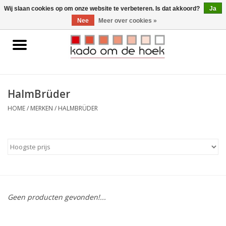
0 Artikelen - €0,00
Wij slaan cookies op om onze website te verbeteren. Is dat akkoord?
Ja
Nee
Meer over cookies »
Home
Accessoires
HalmBrüder
Gadgets
HOME
/
MERKEN
/
HALMBRÜDER
Huishoudelijk
Interieur
Kids
Geen producten gevonden!...
Pylones