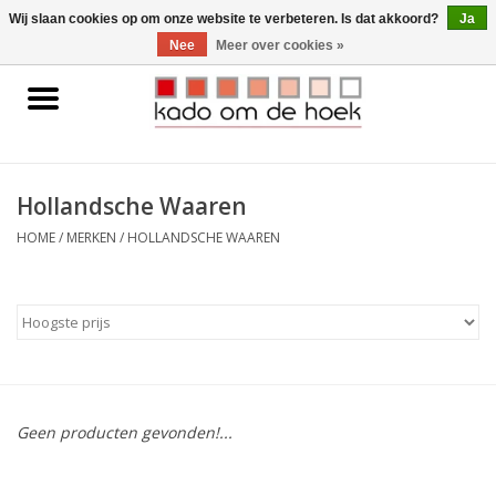
0 Artikelen - €0,00
Wij slaan cookies op om onze website te verbeteren. Is dat akkoord?
Ja
Nee
Meer over cookies »
Home
Accessoires
Hollandsche Waaren
Gadgets
HOME
/
MERKEN
/
HOLLANDSCHE WAAREN
Huishoudelijk
Interieur
Kids
Geen producten gevonden!...
Pylones