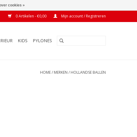
over cookies »
0 Artikelen - €0,00
Mijn account / Registreren
ERIEUR
KIDS
PYLONES
HOME
/
MERKEN
/
HOLLANDSE BALLEN