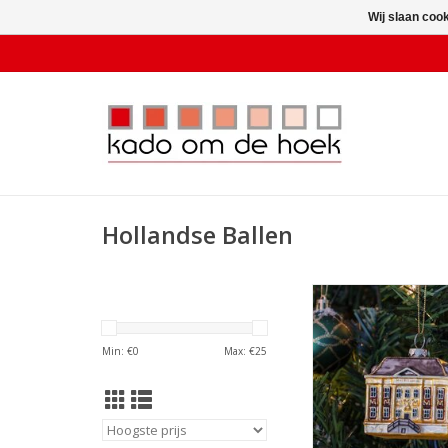
Wij slaan coo
Hollandse Ballen
Kerstbal Maurit
TOEVOEGEN AAN WI
Min: €
0
Max: €
25