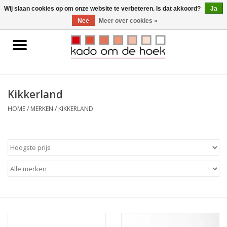
0 Artikelen - €0,00
Wij slaan cookies op om onze website te verbeteren. Is dat akkoord?
Ja
Nee
Meer over cookies »
Home
Accessoires
Kikkerland
Gadgets
HOME
/
MERKEN
/
KIKKERLAND
Huishoudelijk
Interieur
Kids
Pylones