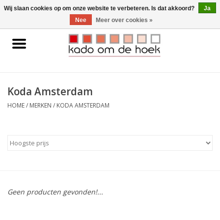
0 Artikelen - €0,00
Wij slaan cookies op om onze website te verbeteren. Is dat akkoord?
Ja
Nee
Meer over cookies »
Home
Accessoires
Koda Amsterdam
Gadgets
HOME
/
MERKEN
/
KODA AMSTERDAM
Huishoudelijk
Interieur
Kids
Geen producten gevonden!...
Pylones