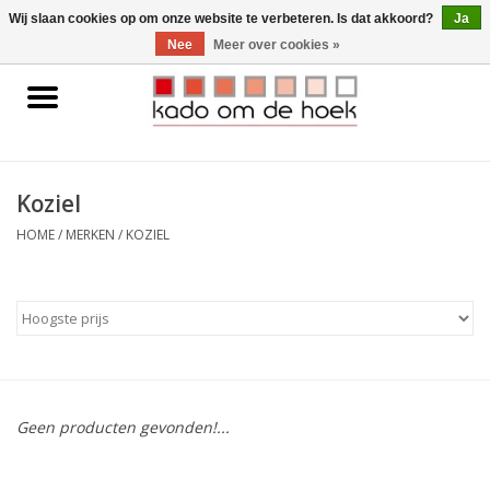
0 Artikelen - €0,00
Wij slaan cookies op om onze website te verbeteren. Is dat akkoord?
Ja
Nee
Meer over cookies »
Home
Accessoires
Koziel
Gadgets
HOME
/
MERKEN
/
KOZIEL
Huishoudelijk
Interieur
Kids
Geen producten gevonden!...
Pylones