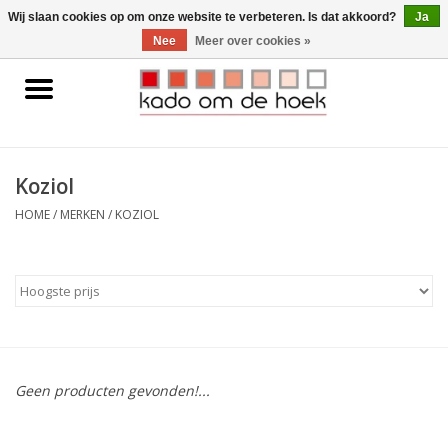
0 Artikelen - €0,00
Wij slaan cookies op om onze website te verbeteren. Is dat akkoord?
Ja
Nee
Meer over cookies »
Home
Accessoires
Koziol
Gadgets
HOME
/
MERKEN
/
KOZIOL
Huishoudelijk
Interieur
Kids
Geen producten gevonden!...
Pylones