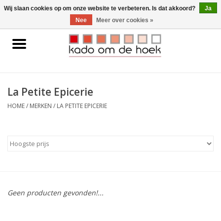
0 Artikelen - €0,00
Wij slaan cookies op om onze website te verbeteren. Is dat akkoord?
Ja
Nee
Meer over cookies »
Home
Accessoires
La Petite Epicerie
Gadgets
HOME
/
MERKEN
/
LA PETITE EPICERIE
Huishoudelijk
Interieur
Kids
Geen producten gevonden!...
Pylones