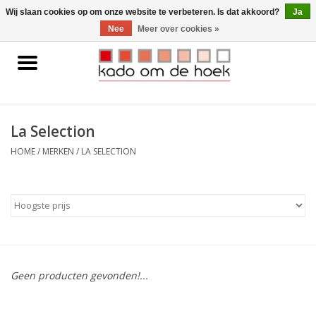
0 Artikelen - €0,00
Wij slaan cookies op om onze website te verbeteren. Is dat akkoord?
Ja
Nee
Meer over cookies »
Home
Accessoires
La Selection
Gadgets
HOME
/
MERKEN
/
LA SELECTION
Huishoudelijk
Interieur
Kids
Geen producten gevonden!...
Pylones