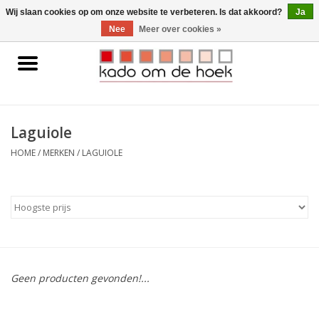
0 Artikelen - €0,00
Wij slaan cookies op om onze website te verbeteren. Is dat akkoord?
Ja
Nee
Meer over cookies »
Home
Accessoires
Laguiole
Gadgets
HOME
/
MERKEN
/
LAGUIOLE
Huishoudelijk
Interieur
Kids
Geen producten gevonden!...
Pylones