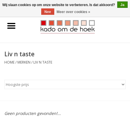
0 Artikelen - €0,00
Wij slaan cookies op om onze website te verbeteren. Is dat akkoord?
Ja
Nee
Meer over cookies »
Home
Accessoires
Liv n taste
Gadgets
HOME
/
MERKEN
/
LIV N TASTE
Huishoudelijk
Interieur
Kids
Geen producten gevonden!...
Pylones