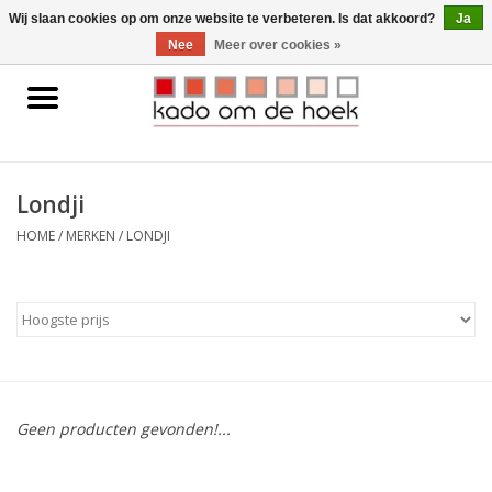
0 Artikelen - €0,00
Wij slaan cookies op om onze website te verbeteren. Is dat akkoord?
Ja
Nee
Meer over cookies »
Home
Accessoires
Londji
Gadgets
HOME
/
MERKEN
/
LONDJI
Huishoudelijk
Interieur
Kids
Geen producten gevonden!...
Pylones