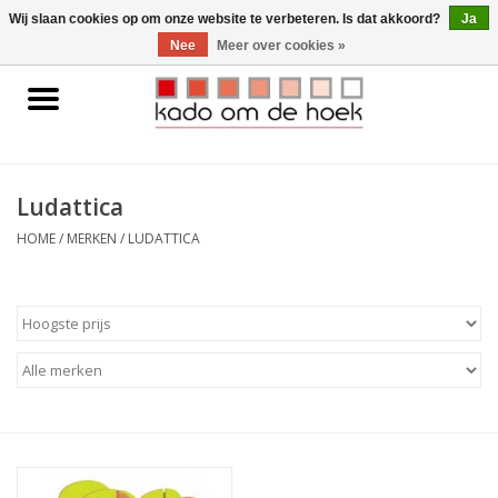
0 Artikelen - €0,00
Wij slaan cookies op om onze website te verbeteren. Is dat akkoord?
Ja
Nee
Meer over cookies »
Home
Accessoires
Ludattica
Gadgets
HOME
/
MERKEN
/
LUDATTICA
Huishoudelijk
Interieur
Kids
Pylones