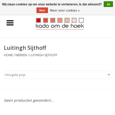
0 Artikelen - €0,00
Wij slaan cookies op om onze website te verbeteren. Is dat akkoord?
Ja
Nee
Meer over cookies »
Home
Accessoires
Luitingh Sijthoff
Gadgets
HOME
/
MERKEN
/
LUITINGH SIJTHOFF
Huishoudelijk
Interieur
Kids
Geen producten gevonden!...
Pylones