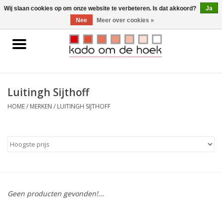
0 Artikelen - €0,00
Wij slaan cookies op om onze website te verbeteren. Is dat akkoord?
Ja
Nee
Meer over cookies »
Home
Accessoires
Luitingh Sijthoff
Gadgets
HOME
/
MERKEN
/
LUITINGH SIJTHOFF
Huishoudelijk
Interieur
Kids
Geen producten gevonden!...
Pylones