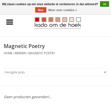
0 Artikelen - €0,00
Wij slaan cookies op om onze website te verbeteren. Is dat akkoord?
Ja
Nee
Meer over cookies »
Home
Accessoires
Magnetic Poetry
Gadgets
HOME
/
MERKEN
/
MAGNETIC POETRY
Huishoudelijk
Interieur
Kids
Geen producten gevonden!...
Pylones