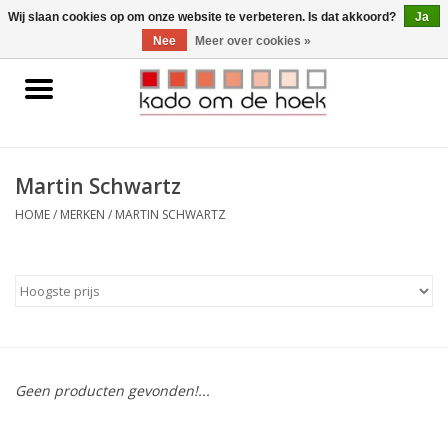
0 Artikelen - €0,00
Wij slaan cookies op om onze website te verbeteren. Is dat akkoord?
Ja
Nee
Meer over cookies »
Home
Accessoires
Martin Schwartz
Gadgets
HOME
/
MERKEN
/
MARTIN SCHWARTZ
Huishoudelijk
Interieur
Kids
Geen producten gevonden!...
Pylones