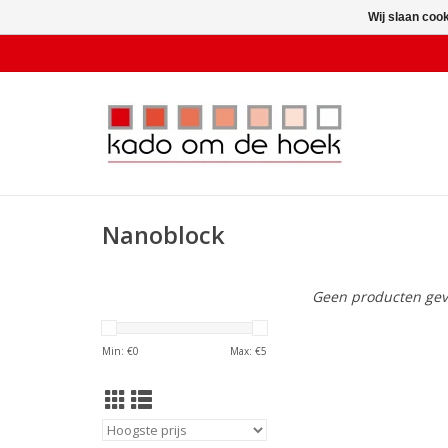
Wij slaan coo
Nanoblock
Geen producten gev
Min: €
0
Max: €
5