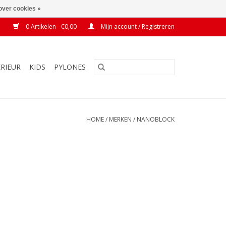
over cookies »
0 Artikelen - €0,00
Mijn account / Registreren
ERIEUR
KIDS
PYLONES
HOME
/
MERKEN
/
NANOBLOCK