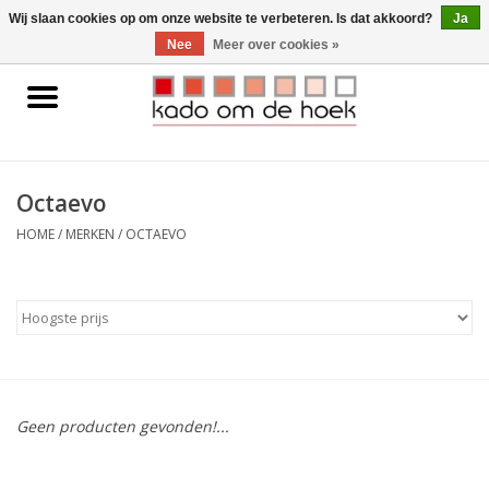
0 Artikelen - €0,00
Wij slaan cookies op om onze website te verbeteren. Is dat akkoord?
Ja
Nee
Meer over cookies »
Home
Accessoires
Octaevo
Gadgets
HOME
/
MERKEN
/
OCTAEVO
Huishoudelijk
Interieur
Kids
Geen producten gevonden!...
Pylones