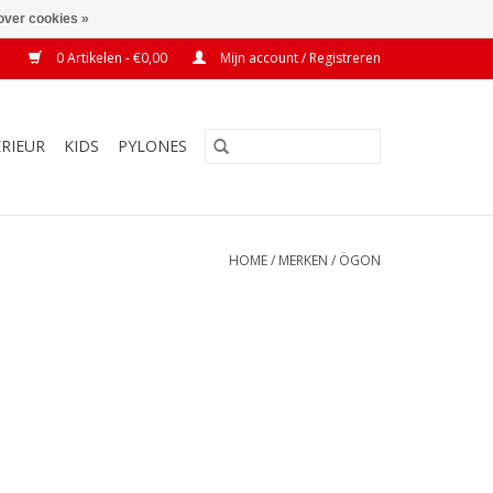
over cookies »
0 Artikelen - €0,00
Mijn account / Registreren
ERIEUR
KIDS
PYLONES
HOME
/
MERKEN
/
ÖGON