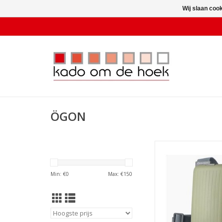
Wij slaan coo
ÖGON
ÖGON Phone Bag an
Cactus Gre
TOEVOEGEN AAN WI
Min: €
0
Max: €
150