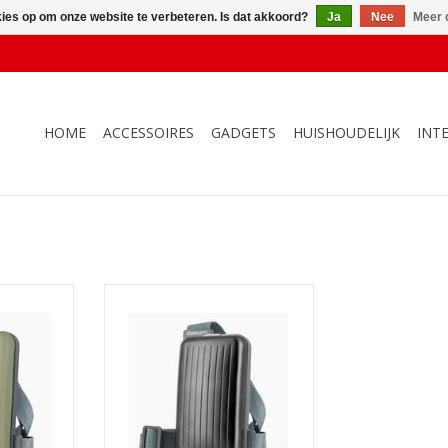
kies op om onze website te verbeteren. Is dat akkoord?
Ja
Nee
Meer 
HOME
ACCESSOIRES
GADGETS
HUISHOUDELIJK
INT
d Wallet
ÖGON Phone Bag and Wallet
en
Black
NKELWAGEN
TOEVOEGEN AAN WINKELWAGEN