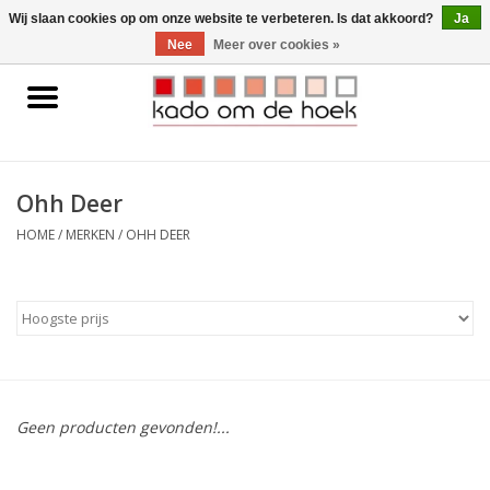
0 Artikelen - €0,00
Wij slaan cookies op om onze website te verbeteren. Is dat akkoord?
Ja
Nee
Meer over cookies »
Home
Accessoires
Ohh Deer
Gadgets
HOME
/
MERKEN
/
OHH DEER
Huishoudelijk
Interieur
Kids
Geen producten gevonden!...
Pylones