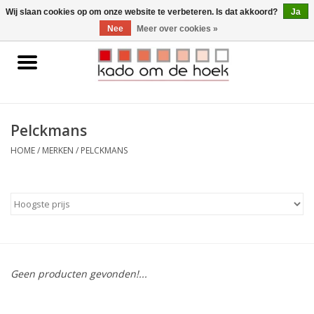
0 Artikelen - €0,00
Wij slaan cookies op om onze website te verbeteren. Is dat akkoord?
Ja
Nee
Meer over cookies »
Home
Accessoires
Pelckmans
Gadgets
HOME
/
MERKEN
/
PELCKMANS
Huishoudelijk
Interieur
Kids
Geen producten gevonden!...
Pylones