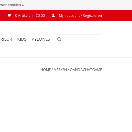
over cookies »
0 Artikelen - €0,00
Mijn account / Registreren
ERIEUR
KIDS
PYLONES
HOME
/
MERKEN
/
QANDACHATGAME