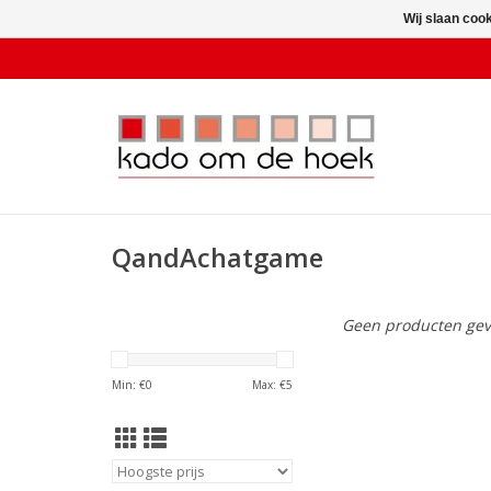
Wij slaan coo
QandAchatgame
Geen producten gev
Min: €
0
Max: €
5