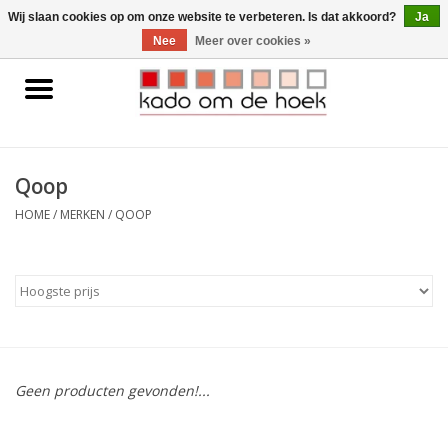
0 Artikelen - €0,00
Wij slaan cookies op om onze website te verbeteren. Is dat akkoord?
Ja
Nee
Meer over cookies »
Home
Accessoires
Qoop
Gadgets
HOME
/
MERKEN
/
QOOP
Huishoudelijk
Interieur
Kids
Geen producten gevonden!...
Pylones