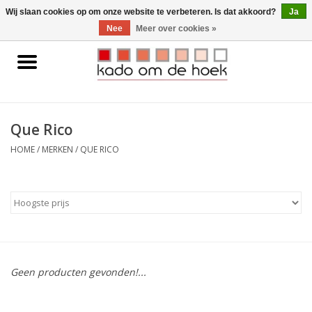
0 Artikelen - €0,00
Wij slaan cookies op om onze website te verbeteren. Is dat akkoord?
Ja
Nee
Meer over cookies »
Home
Accessoires
Que Rico
Gadgets
HOME
/
MERKEN
/
QUE RICO
Huishoudelijk
Interieur
Kids
Geen producten gevonden!...
Pylones