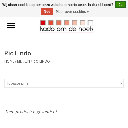
0 Artikelen - €0,00
Wij slaan cookies op om onze website te verbeteren. Is dat akkoord?
Ja
Nee
Meer over cookies »
Home
Accessoires
Rio Lindo
Gadgets
HOME
/
MERKEN
/
RIO LINDO
Huishoudelijk
Interieur
Kids
Geen producten gevonden!...
Pylones