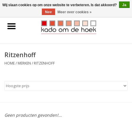
0 Artikelen - €0,00
Wij slaan cookies op om onze website te verbeteren. Is dat akkoord?
Ja
Nee
Meer over cookies »
Home
Accessoires
Ritzenhoff
Gadgets
HOME
/
MERKEN
/
RITZENHOFF
Huishoudelijk
Interieur
Kids
Geen producten gevonden!...
Pylones