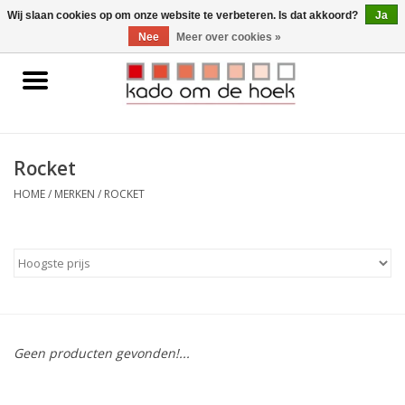
0 Artikelen - €0,00
Wij slaan cookies op om onze website te verbeteren. Is dat akkoord?
Ja
Nee
Meer over cookies »
Home
Accessoires
Rocket
Gadgets
HOME
/
MERKEN
/
ROCKET
Huishoudelijk
Interieur
Kids
Geen producten gevonden!...
Pylones