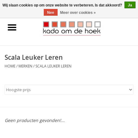
0 Artikelen - €0,00
Wij slaan cookies op om onze website te verbeteren. Is dat akkoord?
Ja
Nee
Meer over cookies »
Home
Accessoires
Scala Leuker Leren
Gadgets
HOME
/
MERKEN
/
SCALA LEUKER LEREN
Huishoudelijk
Interieur
Kids
Geen producten gevonden!...
Pylones