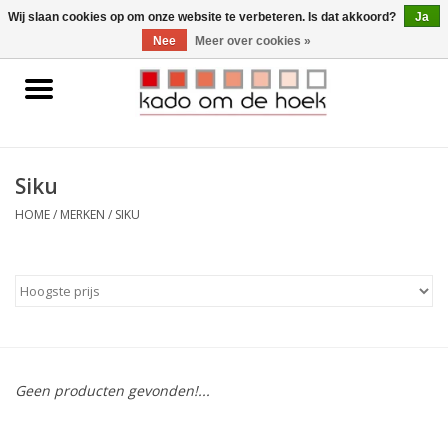
0 Artikelen - €0,00
Wij slaan cookies op om onze website te verbeteren. Is dat akkoord?
Ja
Nee
Meer over cookies »
Home
Accessoires
Siku
Gadgets
HOME
/
MERKEN
/
SIKU
Huishoudelijk
Interieur
Kids
Geen producten gevonden!...
Pylones