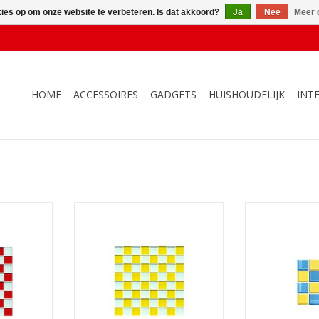
kies op om onze website te verbeteren. Is dat akkoord?
Ja
Nee
Meer 
HOME
ACCESSOIRES
GADGETS
HUISHOUDELIJK
INT
t Rood
Trivet Chess Wit Geel
Coaster Chess 
NKELWAGEN
TOEVOEGEN AAN WINKELWAGEN
TOEVOEGEN AA