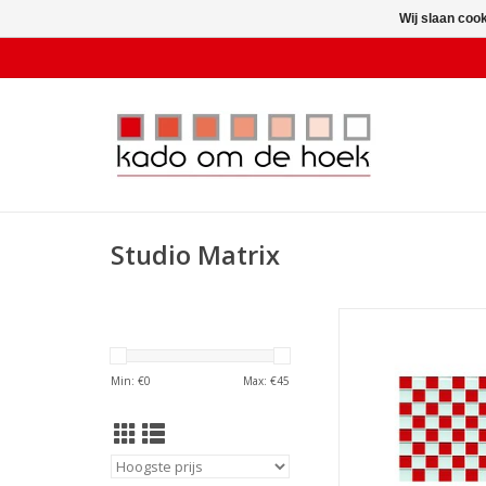
Wij slaan coo
Studio Matrix
Trivet Chess Wi
TOEVOEGEN AAN WI
Min: €
0
Max: €
45