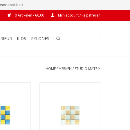
over cookies »
0 Artikelen - €0,00
Mijn account / Registreren
ERIEUR
KIDS
PYLONES
HOME
/
MERKEN
/
STUDIO MATRIX
Donkerblauw Geel
Coaster Chess Wit Beige
N WINKELWAGEN
TOEVOEGEN AAN WINKELWAGEN