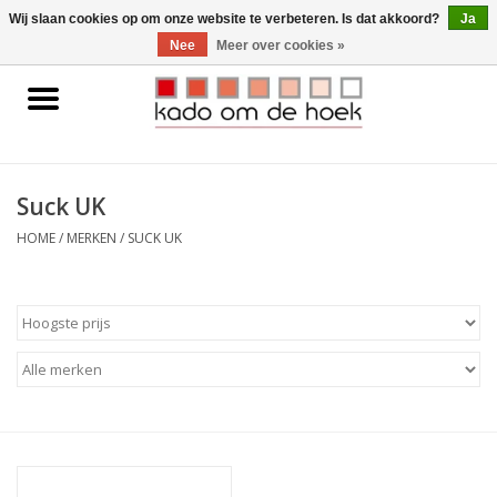
0 Artikelen - €0,00
Wij slaan cookies op om onze website te verbeteren. Is dat akkoord?
Ja
Nee
Meer over cookies »
Home
Accessoires
Suck UK
Gadgets
HOME
/
MERKEN
/
SUCK UK
Huishoudelijk
Interieur
Kids
Pylones