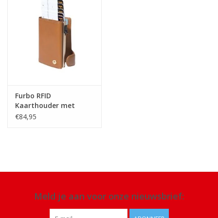
Furbo RFID
Kaarthouder met
kleingeldvak Honing
€84,95
Meld je aan voor onze nieuwsbrief: