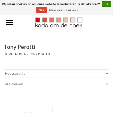
0 Artikelen - €0,00
Wij slaan cookies op om onze website te verbeteren. Is dat akkoord?
Ja
Nee
Meer over cookies »
Home
Accessoires
Tony Perotti
Gadgets
HOME
/
MERKEN
/
TONY PEROTTI
Huishoudelijk
Interieur
Kids
Pylones