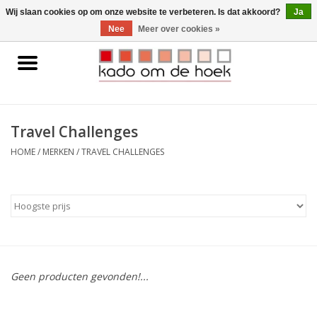
0 Artikelen - €0,00
Wij slaan cookies op om onze website te verbeteren. Is dat akkoord?
Ja
Nee
Meer over cookies »
Home
Accessoires
Travel Challenges
Gadgets
HOME
/
MERKEN
/
TRAVEL CHALLENGES
Huishoudelijk
Interieur
Kids
Geen producten gevonden!...
Pylones