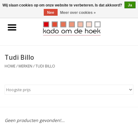
0 Artikelen - €0,00
Wij slaan cookies op om onze website te verbeteren. Is dat akkoord?
Ja
Nee
Meer over cookies »
Home
Accessoires
Tudi Billo
Gadgets
HOME
/
MERKEN
/
TUDI BILLO
Huishoudelijk
Interieur
Kids
Geen producten gevonden!...
Pylones